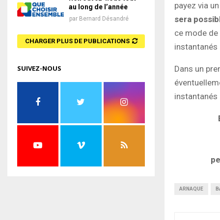
payez via un
au long de l’année
sera possib
par
Bernard Désandré
ce mode de 
CHARGER PLUS DE PUBLICATIONS
instantanés 
Dans un prem
SUIVEZ-NOUS
éventuellem
instantanés 
pe
ARNAQUE
B