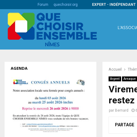
ire pour une démarche qualité au bénéfice…
Forum
quechoisir.org
EXPERT - INDÉPENDANT 
L’ASSOCI
AGENDA
Accueil
Thém
Argent
Arnaque
Vireme
restez
par
Bernard
PARTAGE