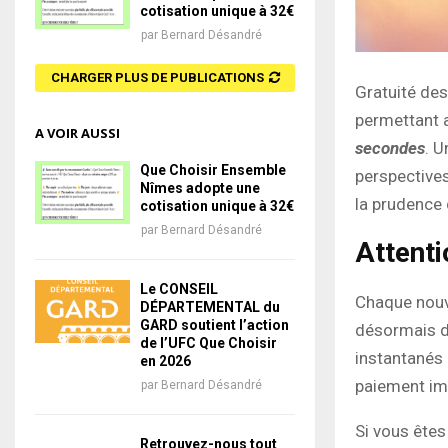
cotisation unique à 32€
par
Bernard Désandré
CHARGER PLUS DE PUBLICATIONS
Gratuité de
permettant a
A VOIR AUSSI
secondes
. U
Que Choisir Ensemble
perspectives
Nîmes adopte une
la prudence
cotisation unique à 32€
par
Bernard Désandré
Attenti
Le CONSEIL
Chaque nouve
DÉPARTEMENTAL du
GARD soutient l’action
désormais d
de l’UFC Que Choisir
instantanés 
en 2026
paiement i
par
Bernard Désandré
Si vous êtes
Retrouvez-nous tout