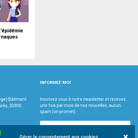
L’épidémie
arnaques
INFORMEZ-MOI
ège) Bâtiment
Inscrivez vous à notre newsletter et recevez
une fois par mois de nos nouvelles, aucun
urès, 30900
spam (on promet).
 67 32 10 35 -
Gérer le consentement aux cookies