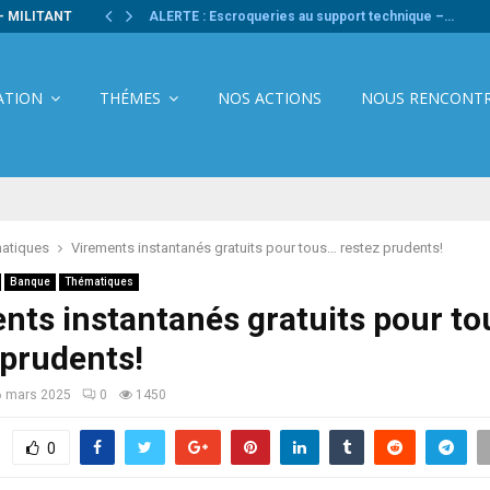
- MILITANT
ALERTE : Escroqueries au support technique –…
ATION
THÉMES
NOS ACTIONS
NOUS RENCONT
atiques
Virements instantanés gratuits pour tous… restez prudents!
Banque
Thématiques
nts instantanés gratuits pour t
 prudents!
6 mars 2025
0
1450
0