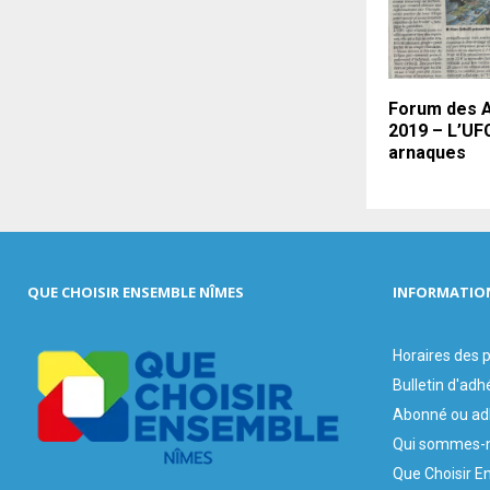
Forum des A
2019 – L’UF
arnaques
QUE CHOISIR ENSEMBLE NÎMES
INFORMATIO
Horaires des
Bulletin d'adh
Abonné ou ad
Qui sommes-n
Que Choisir E