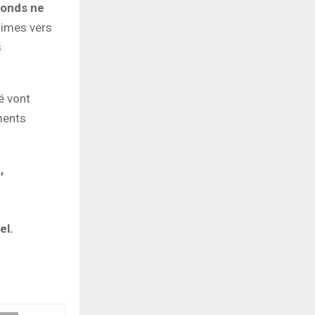
fonds ne
times vers
s
é vont
ments
,
el.