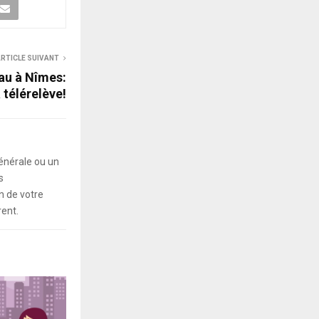
RTICLE SUIVANT
u à Nîmes:
a télérelève!
énérale ou un
s
 de votre
rent.