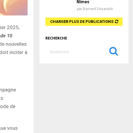
Nîmes
par
Bernard Désandré
CHARGER PLUS DE PUBLICATIONS
ier 2025,
 de 10
RECHERCHE
 de nouvelles
S
doit inciter à
e
a
S
r
c
E
h
f
A
ompagne
o
ts
r
R
:
mode de
C
H
 que vous