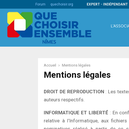
ire pour une démarche qualité au bénéfice…
Forum
quechoisir.org
EXPERT - INDÉPENDANT 
L’ASSOCI
Accueil
Mentions légales
Mentions légales
DROIT DE REPRODUCTION
: Les texte
auteurs respectifs.
INFORMATIQUE ET LIBERTÉ
: En conf
relative à l’Informatique, aux fichie
nominatives réalisé à partir de ce s