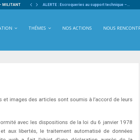
- MILITANT
ALERTE : Escroqueries au support technique –…
ATION
THÉMES
NOS ACTIONS
NOUS RENCONT
s et images des articles sont soumis à l’accord de leurs
ormité avec les dispositions de la loi du 6 janvier 1978
rs et aux libertés, le traitement automatisé de données
ite web a fait l’objet d’une déclaration auprès de la