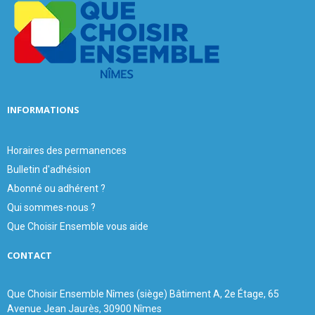
r
R
:
C
H
INFORMATIONS
Horaires des permanences
Bulletin d'adhésion
Abonné ou adhérent ?
Qui sommes-nous ?
Que Choisir Ensemble vous aide
CONTACT
Que Choisir Ensemble Nîmes (siège) Bâtiment A, 2e Étage, 65
Avenue Jean Jaurès, 30900 Nîmes