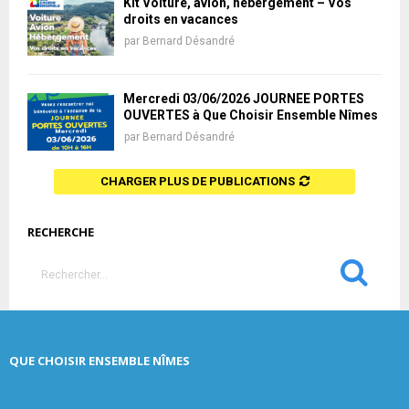
Kit Voiture, avion, hébergement – Vos
droits en vacances
par
Bernard Désandré
Mercredi 03/06/2026 JOURNÉE PORTES
OUVERTES à Que Choisir Ensemble Nîmes
par
Bernard Désandré
CHARGER PLUS DE PUBLICATIONS
RECHERCHE
S
e
a
S
r
c
E
QUE CHOISIR ENSEMBLE NÎMES
h
f
A
o