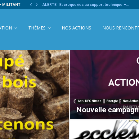
- MILITANT
ALERTE : Escroqueries au support technique –…
ATION
THÉMES
NOS ACTIONS
NOUS RENCONT
Actu UFC Nîmes
Energie
Nos Action
Nouvelle campagn