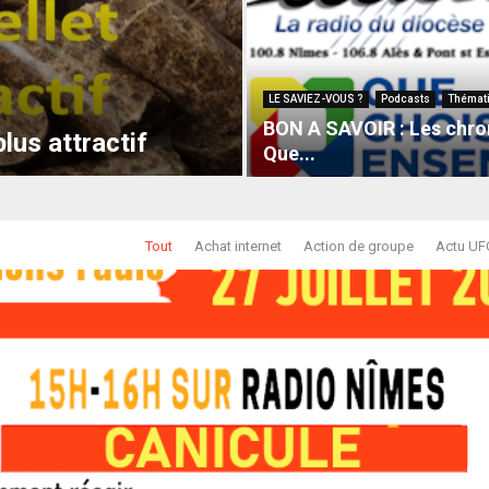
LE SAVIEZ-VOUS ?
Podcasts
Thémat
BON A SAVOIR : Les chro
lus attractif
Que...
Tout
Achat internet
Action de groupe
Actu UF