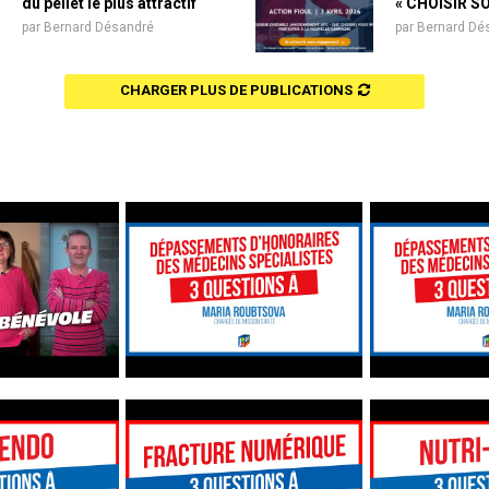
du pellet le plus attractif
« CHOISIR S
par
Bernard Désandré
par
Bernard Dé
CHARGER PLUS DE PUBLICATIONS