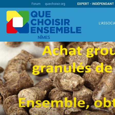
ire pour une démarche qualité au bénéfice…
Forum
quechoisir.org
EXPERT - INDÉPENDANT 
L’ASSOCI