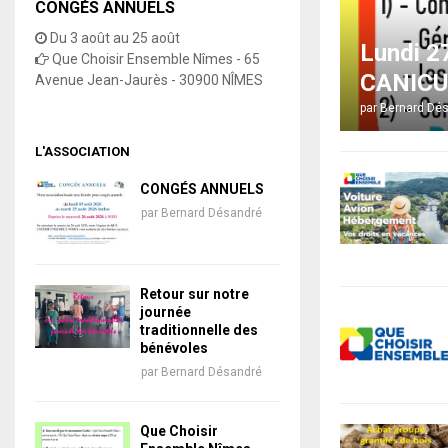
CONGÉS ANNUELS
Du 3 août au 25 août
Lundi 2
Que Choisir Ensemble Nîmes - 65
CANICU
Avenue Jean-Jaurès - 30900 NÎMES
par
Bernard Dé
L'ASSOCIATION
CONGÉS ANNUELS
par
Bernard Désandré
Retour sur notre
journée
traditionnelle des
bénévoles
par
Bernard Désandré
Que Choisir