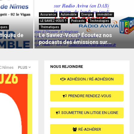
Assurance
Automobile
Energie
immobilier
LE SAVIEZ-VOUS ?
Podcasts
Technologies
iques
Thématiques
niques de
Le Saviez-Vous? Écoutez nos
podcasts des émissions sur...
NOUS REJOINDRE
C Nîmes
PLUS
ADHÉSION / RÉ-ADHÉSION
PRENDRE RENDEZ-VOUS
SOUMETTRE UN LITIGE EN LIGNE
RÉ-ADHÉRER