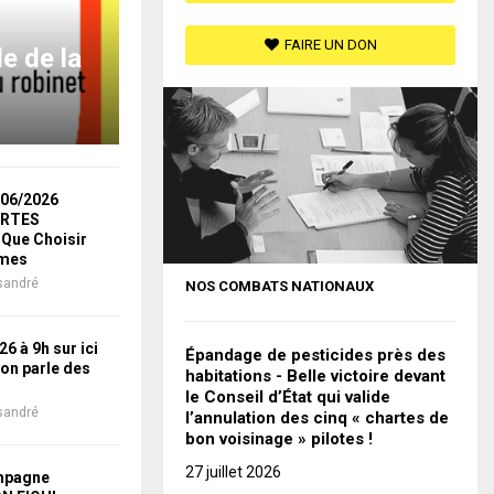
FAIRE UN DON
e de la
/06/2026
ORTES
Que Choisir
îmes
sandré
NOS COMBATS NATIONAUX
6 à 9h sur ici
Épandage de pesticides près des
on parle des
habitations - Belle victoire devant
le Conseil d’État qui valide
sandré
l’annulation des cinq « chartes de
bon voisinage » pilotes !
27 juillet 2026
mpagne