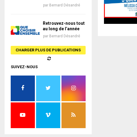
par
Bernard Désandré
Retrouvez-nous tout
au long de l’année
par
Bernard Désandré
CHARGER PLUS DE PUBLICATIONS
SUIVEZ-NOUS