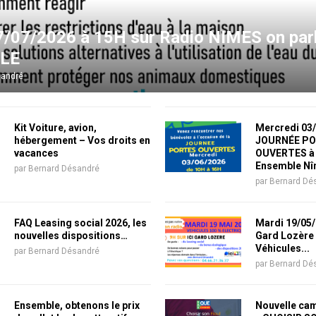
7/07/2026 à 15H sur Radio NIMES on parl
LE
sandré
Kit Voiture, avion,
Mercredi 03
hébergement – Vos droits en
JOURNÉE P
vacances
OUVERTES à 
Ensemble N
par
Bernard Désandré
par
Bernard Dé
FAQ Leasing social 2026, les
Mardi 19/05/2
nouvelles dispositions…
Gard Lozère 
Véhicules...
par
Bernard Désandré
par
Bernard Dé
Ensemble, obtenons le prix
Nouvelle ca