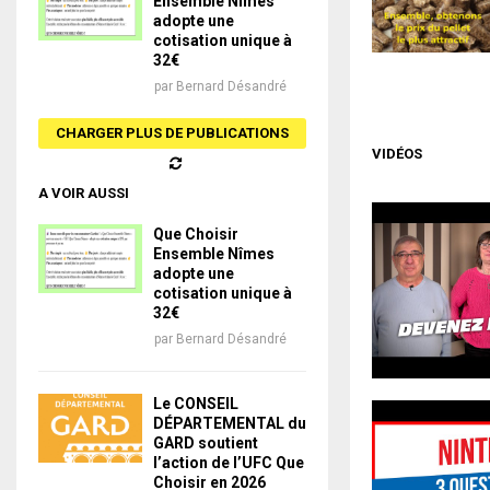
Ensemble Nîmes
adopte une
cotisation unique à
32€
par
Bernard Désandré
CHARGER PLUS DE PUBLICATIONS
VIDÉOS
A VOIR AUSSI
Que Choisir
Ensemble Nîmes
adopte une
cotisation unique à
32€
par
Bernard Désandré
Le CONSEIL
DÉPARTEMENTAL du
GARD soutient
l’action de l’UFC Que
Choisir en 2026