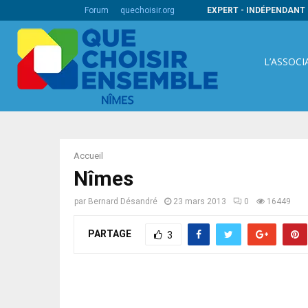
ire pour une démarche qualité au bénéfice…
Forum
quechoisir.org
EXPERT - INDÉPENDANT 
L’ASSOCI
Accueil
Nîmes
par
Bernard Désandré
23 mars 2013
0
16449
PARTAGE
3