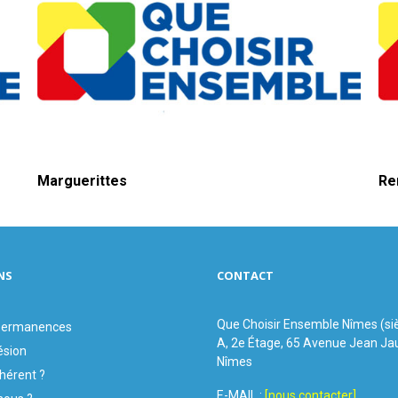
Marguerittes
Re
NS
CONTACT
Que Choisir Ensemble Nîmes (si
 permanences
A, 2e Étage, 65 Avenue Jean Ja
ésion
Nîmes
hérent ?
E-MAIL :
[nous contacter]