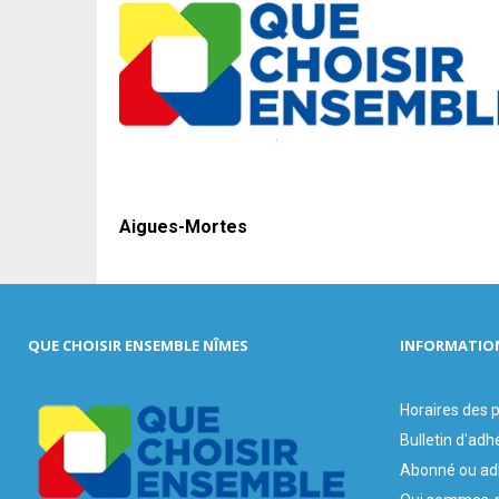
Aigues-Mortes
QUE CHOISIR ENSEMBLE NÎMES
INFORMATIO
Horaires des
Bulletin d'adh
Abonné ou ad