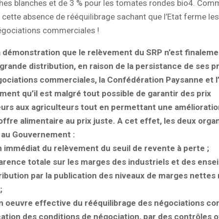
ches blanches et de 3 % pour les tomates rondes bio4. Com
 cette absence de rééquilibrage sachant que l’Etat ferme les
négociations commerciales !
la démonstration que le relèvement du SRP n’est finaleme
 grande distribution, en raison de la persistance de ses p
gociations commerciales, la Confédération Paysanne et 
rment qu’il est malgré tout possible de garantir des prix
rs aux agriculteurs tout en permettant une amélioration
’offre alimentaire au prix juste. A cet effet, les deux orga
au Gouvernement :
 immédiat du relèvement du seuil de revente à perte ;
arence totale sur les marges des industriels et des ensei
ribution par la publication des niveaux de marges nettes 
;
n oeuvre effective du rééquilibrage des négociations c
cation des conditions de négociation, par des contrôles of