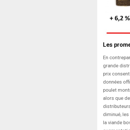
Les prome
En contrepar
grande distr
prix consent
données offi
poulet montr
alors que de
distributeur
diminué, les
la viande bov