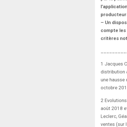
l’applicatio
producteurs
– Un dispos
compte les 
critères no
_________
1 Jacques C
distribution
une hausse de
octobre 201
2 Evolutions 
août 2018 e
Leclerc, Gé
ventes (sur 