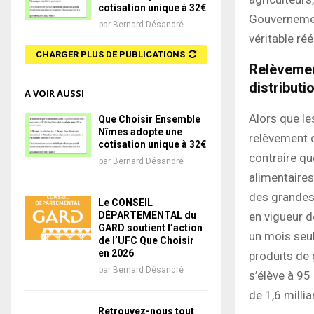
cotisation unique à 32€
Gouvernemen
par
Bernard Désandré
véritable ré
CHARGER PLUS DE PUBLICATIONS
Relèvement
distributio
A VOIR AUSSI
Alors que le
Que Choisir Ensemble
Nîmes adopte une
relèvement d
cotisation unique à 32€
contraire qu
par
Bernard Désandré
alimentaires
des grandes 
Le CONSEIL
en vigueur d
DÉPARTEMENTAL du
GARD soutient l’action
un mois seu
de l’UFC Que Choisir
en 2026
produits de
par
Bernard Désandré
s’élève à 95
de 1,6 millia
Retrouvez-nous tout