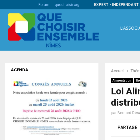
ire pour une démarche qualité au bénéfice…
Forum
quechoisir.org
EXPERT - INDÉPENDANT 
L’ASSOCI
AGENDA
Accueil
Thém
Alimentation
Th
Loi Al
distrib
par
Bernard Dés
PARTAGE