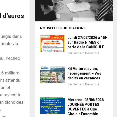
d d’euros
NOUVELLES PUBLICATIONS
Rungis dans
Lundi 27/07/2026 à 15H
sur Radio NIMES on
ricole via
parle de la CANICULE
par
Bernard Désandré
i, l’échec
Kit Voiture, avion,
6 milliard
hébergement – Vos
droits en vacances
ant attendu
par
Bernard Désandré
ion et
e revient à
Mercredi 03/06/2026
en blanc des
JOURNÉE PORTES
s
OUVERTES à Que
Choisir Ensemble
t au