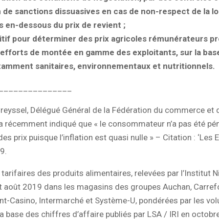
n de sanctions dissuasives en cas de non-respect de la loi
 en-dessous du prix de revient ;
itif pour déterminer des prix agricoles rémunérateurs p
efforts de montée en gamme des exploitants, sur la bas
tamment sanitaires, environnementaux et nutritionnels.
_______________
reyssel, Délégué Général de la Fédération du commerce et d
 a récemment indiqué que « le consommateur n’a pas été pén
s prix puisque l’inflation est quasi nulle » – Citation : ‘Les 
9.
tarifaires des produits alimentaires, relevées par l’Institut N
t août 2019 dans les magasins des groupes Auchan, Carrefo
ant-Casino, Intermarché et Système-U, pondérées par les vo
la base des chiffres d’affaire publiés par LSA / IRI en octobr