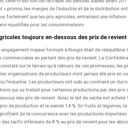
, celle-ci est loin de rattraper les baisses subies avant 201
t » promis, les marges de l’industrie et de la distribution on
us fortement que les prix agricoles, entrainant une inflation
ire injustifiée pour les consommateurs.
gricoles toujours en-dessous des prix de revient
 engagement majeur formulé à Rungis était de rééquilibrer 
 commerciales en partant des prix de revient. La Confédéra
onstaté sur le terrain qu’à rebours de ces promesses, les pr
 les organisations de producteurs n’ont jamais été pris en c
 ou l’industrie. Les producteurs ont subi au contraire un dur
ions qui se traduit pour certaines productions par des prix 
ssous des prix de revient. Ainsi, le lait de vache est acheté
rix de production et la viande 14 %. En fruits et légumes, l
, profitant de la concurrence avec les productions importées
 des tarifs inférieurs de 8 % au prix de revient pour les abric