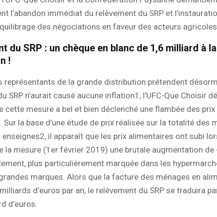
t l’abandon immédiat du relèvement du SRP et l’instauratio
équilibrage des négociations en faveur des acteurs agricoles
 du SRP : un chèque en blanc de 1,6 milliard à la
n !
s représentants de la grande distribution prétendent désorm
u SRP n’aurait causé aucune inflation1, l’UFC-Que Choisir 
e cette mesure a bel et bien déclenché une flambée des prix
. Sur la base d’une étude de prix réalisée sur la totalité des
enseignes2, il apparaît que les prix alimentaires ont subi lor
e la mesure (1er février 2019) une brutale augmentation de
lement, plus particulièrement marquée dans les hypermarché
 grandes marques. Alors que la facture des ménages en alim
 milliards d’euros par an, le relèvement du SRP se traduira p
rd d’euros.