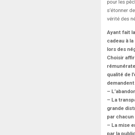
pour les pê
s’étonner de
vérité des 
Ayant fait 
cadeau à la
lors des né
Choisir affi
rémunérateu
qualité de l
demandent 
– L’abandon
– La transp
grande dist
par chacun 
– La mise e
par la publi