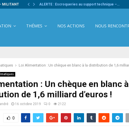
- MILITANT
ALERTE : Escroqueries au support technique –…
ATION
THÉMES
NOS ACTIONS
NOUS RENCONT
atiques
Loi Alimentation : Un chèque en blanc à la distribution de 1,6 millia
ématiques
imentation : Un chèque en blanc à
ution de 1,6 milliard d’euros !
andré
16 octobre 2019
0
2122
0