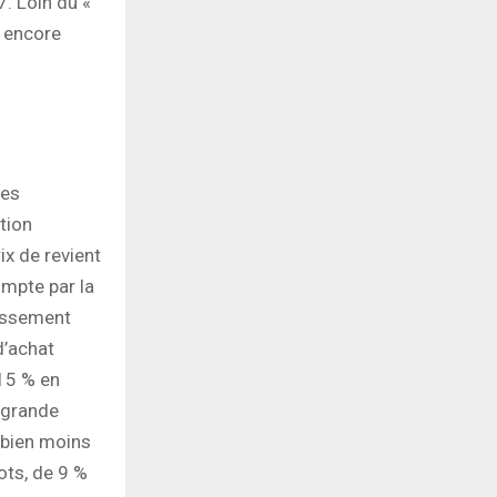
7. Loin du «
t encore
les
tion
ix de revient
ompte par la
cissement
d’achat
 15 % en
a grande
 bien moins
ots, de 9 %