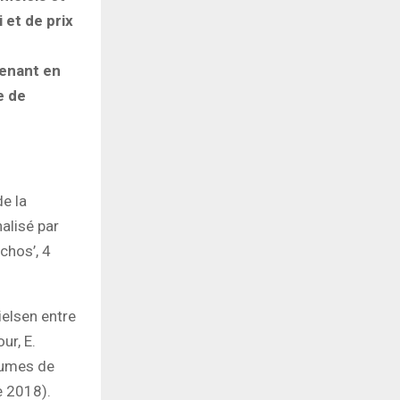
 et de prix
renant en
e de
e la
alisé par
Echos’, 4
ielsen entre
ur, E.
lumes de
e 2018).