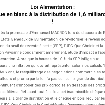
Loi Alimentation :
e en blanc à la distribution de 1,6 milliar
!
rès la promesse d’Emmanuel MACRON lors du discours de 
 Etats Généraux de l’Alimentation, de revaloriser le revenu ag
on du seuil de revente à perte (SRP), l’UFC-Que Choisir et la
on Paysanne condamnent amèrement, étude d’impact à l’appu
imentation. Alors que la hausse de 10 % du SRP inflige aux
s une inflation qui devrait représenter selon nos calculs 1,
deux ans, le rééquilibrage des négociations commerciales t
ulteurs et promu par la loi n’a pas eu lieu : la grande distribut
continuent d’imposer des prix agricoles en dessous des prix d
s filières. Refusant tout à la fois cet inadmissible chèque 
s à la grande distribution et le chèque en bois reçu par le
, l’UFC-Que Choisir et la Confédération Paysanne demanden