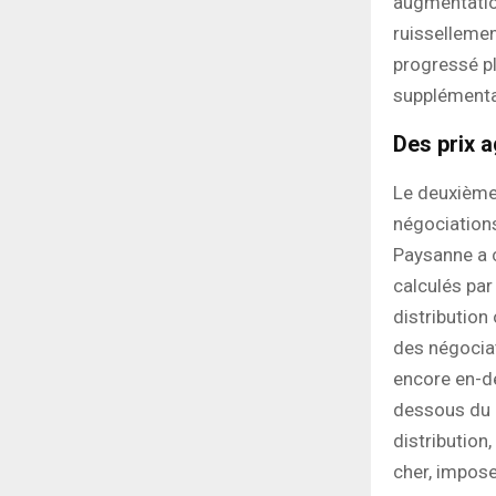
augmentation
ruissellemen
progressé pl
supplémenta
Des prix a
Le deuxième
négociations
Paysanne a c
calculés par
distribution
des négociat
encore en-de
dessous du p
distribution
cher, impose