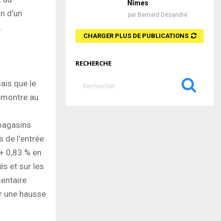
Nîmes
n d’un
par
Bernard Désandré
.
CHARGER PLUS DE PUBLICATIONS
RECHERCHE
S
ais que le
e
démontre au
a
S
r
c
 magasins
E
h
s de l’entrée
f
A
 + 0,83 % en
o
r
s et sur les
R
:
entaire
C
ar une hausse
H