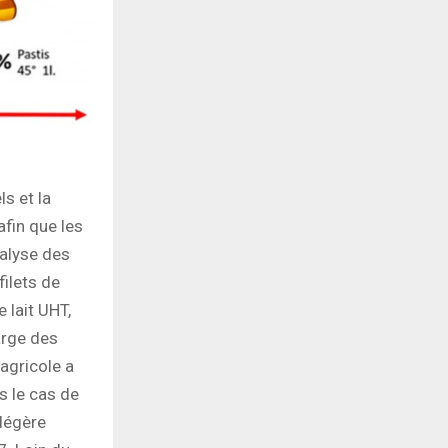
ls et la
fin que les
nalyse des
filets de
 lait UHT,
arge des
 agricole a
s le cas de
 légère