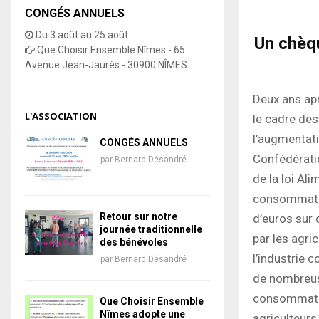
CONGÉS ANNUELS
Du 3 août au 25 août
Un chèqu
Que Choisir Ensemble Nîmes - 65
Avenue Jean-Jaurès - 30900 NÎMES
Deux ans ap
L'ASSOCIATION
le cadre des
l’augmentati
CONGÉS ANNUELS
Confédérati
par
Bernard Désandré
de la loi Al
consommateur
Retour sur notre
d’euros sur 
journée traditionnelle
par les agric
des bénévoles
l’industrie 
par
Bernard Désandré
de nombreuse
consommateur
Que Choisir Ensemble
Nîmes adopte une
agriculteurs