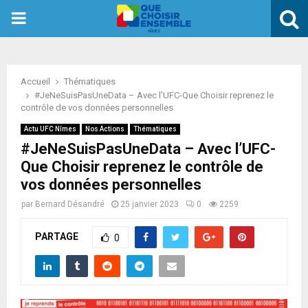
PRIMARY
MENU
Accueil
Thématiques
#JeNeSuisPasUneData – Avec l’UFC-Que Choisir reprenez le
contrôle de vos données personnelles
Actu UFC Nîmes
Nos Actions
Thématiques
#JeNeSuisPasUneData – Avec l’UFC-
Que Choisir reprenez le contrôle de
vos données personnelles
par
Bernard Désandré
25 janvier 2023
0
2259
PARTAGE
0