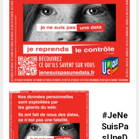
#JeNe
SuisPa
sUneD