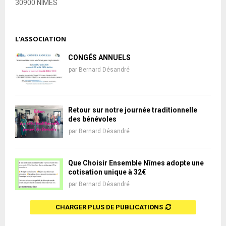
30900 NÎMES
L'ASSOCIATION
CONGÉS ANNUELS
par
Bernard Désandré
Retour sur notre journée traditionnelle
des bénévoles
par
Bernard Désandré
Que Choisir Ensemble Nîmes adopte une
cotisation unique à 32€
par
Bernard Désandré
CHARGER PLUS DE PUBLICATIONS