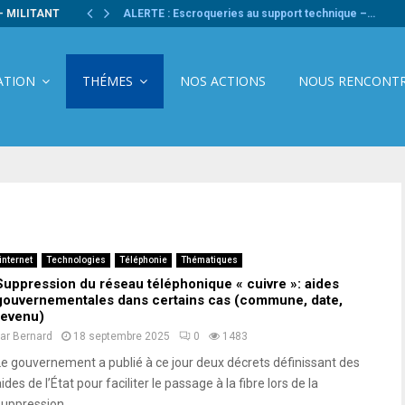
- MILITANT
ALERTE : Escroqueries au support technique –…
ATION
THÉMES
NOS ACTIONS
NOUS RENCONT
internet
Technologies
Téléphonie
Thématiques
Suppression du réseau téléphonique « cuivre »: aides
gouvernementales dans certains cas (commune, date,
revenu)
par
Bernard
18 septembre 2025
0
1483
Le gouvernement a publié à ce jour deux décrets définissant des
ides de l’État pour faciliter le passage à la fibre lors de la
suppression