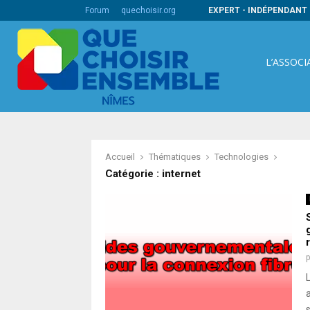
ire pour une démarche qualité au bénéfice…
Forum
quechoisir.org
EXPERT - INDÉPENDANT 
L’ASSOCI
Accueil
Thématiques
Technologies
Catégorie : internet
a