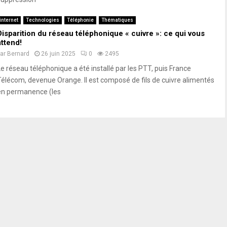
internet
Technologies
Téléphonie
Thématiques
Disparition du réseau téléphonique « cuivre »: ce qui vous
attend!
par
Bernard
26 juin 2025
0
2495
Le réseau téléphonique a été installé par les PTT, puis France
Télécom, devenue Orange. Il est composé de fils de cuivre alimentés
en permanence (les