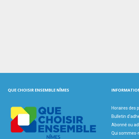
QUE CHOISIR ENSEMBLE NÎMES
INFORMATIO
Horaires des
Bulletin d'adh
Abonné ou ad
Qui sommes-n