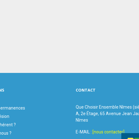
NS
CONTACT
Que Choisir Ensemble Nîmes (si
 permanences
A, 2e Étage, 65 Avenue Jean Ja
ésion
Nîmes
hérent ?
E-MAIL :
[nous contacter]
ous ?