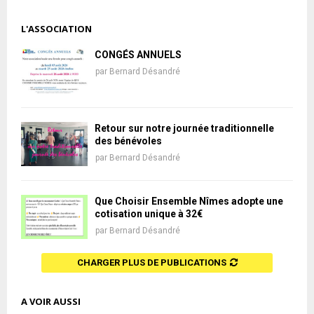
L'ASSOCIATION
CONGÉS ANNUELS
par
Bernard Désandré
Retour sur notre journée traditionnelle
des bénévoles
par
Bernard Désandré
Que Choisir Ensemble Nîmes adopte une
cotisation unique à 32€
par
Bernard Désandré
CHARGER PLUS DE PUBLICATIONS
A VOIR AUSSI