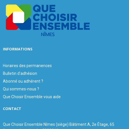
o
r
R
:
C
H
INFORMATIONS
Horaires des permanences
Bulletin d'adhésion
Abonné ou adhérent ?
Qui sommes-nous ?
Que Choisir Ensemble vous aide
CONTACT
Que Choisir Ensemble Nîmes (siège) Bâtiment A, 2e Étage, 65