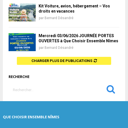
Kit Voiture, avion, hébergement – Vos
droits en vacances
par
Bernard Désandré
Mercredi 03/06/2026 JOURNÉE PORTES
OUVERTES à Que Choisir Ensemble Nîmes
par
Bernard Désandré
CHARGER PLUS DE PUBLICATIONS
RECHERCHE
S
e
a
S
r
c
E
QUE CHOISIR ENSEMBLE NÎMES
h
f
A