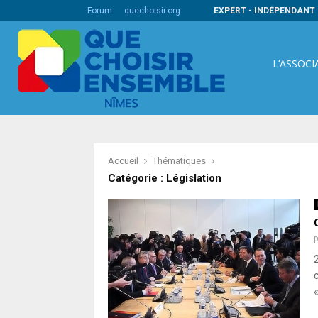
ire pour une démarche qualité au bénéfice…
Forum
quechoisir.org
EXPERT - INDÉPENDANT 
L’ASSOCI
Accueil
Thématiques
Catégorie : Législation