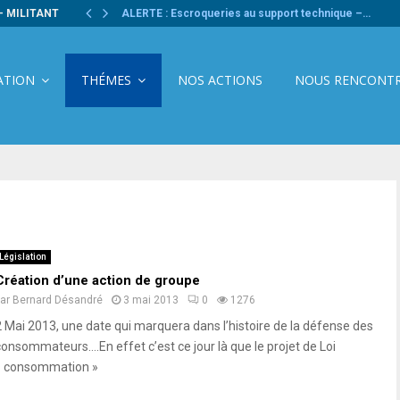
- MILITANT
ALERTE : Escroqueries au support technique –…
ATION
THÉMES
NOS ACTIONS
NOUS RENCONT
Législation
Création d’une action de groupe
par
Bernard Désandré
3 mai 2013
0
1276
2 Mai 2013, une date qui marquera dans l’histoire de la défense des
consommateurs….En effet c’est ce jour là que le projet de Loi
« consommation »