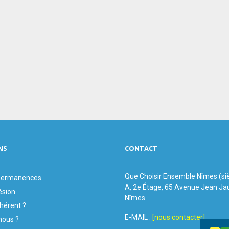
NS
CONTACT
Que Choisir Ensemble Nîmes (si
 permanences
A, 2e Étage, 65 Avenue Jean Ja
ésion
Nîmes
hérent ?
E-MAIL :
[nous contacter]
ous ?