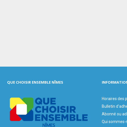
QUE CHOISIR ENSEMBLE NÎMES
INFORMATIO
Horaires des
Bulletin d'adh
Abonné ou ad
Qui sommes-n