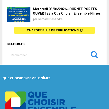
Mercredi 03/06/2026 JOURNÉE PORTES
OUVERTES à Que Choisir Ensemble Nîmes
par
Bernard Désandré
CHARGER PLUS DE PUBLICATIONS
RECHERCHE
S
e
a
S
r
c
E
QUE CHOISIR ENSEMBLE NÎMES
h
f
A
o
r
R
:
C